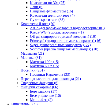
Красители по 30г
(25)
Лаки
(6)
Пищевые фломастеры
(16)
Красители для принтера
(4)
Сухие красители
(33)
Красители Ялога
(70)
ArCol-gel (арома-колорант водорастворимый)
Kreda-WG (водорастворимые)
(1)
Oil-gel (жирорастворимый колорант)
(10)
Prime-gel (водорастворимые колоранты)
(16)
S-gel (универсальные колоранты)
(27)
Scimmer (краска пищевая мерцающая)
(10)
Мармелад
(21)
Мастика
(31)
Мастика 100г
(15)
Мастика 600г
(15)
Посыпки
(261)
Посыпки Карамелла
(33)
Переводные листы для шоколада
(21)
Свадебные фигурки
(6)
Фигурки сахарные
(66)
Безе гладкие
(17)
Безе рифленые
(16)
Мини-безе
(8)
Инвентарь
(309)