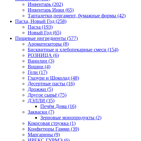
Инвентарь
(202)
Инвентарь Инви
(65)
Тарталетки,пергамент, бумажные формы
(42)
Пасха, Новый Год
(258)
Пасха
(193)
Новый Год
(65)
Пищевые ингредиенты
(577)
Ароматизаторы
(8)
Бисквитные и хлебопекарные смеси
(154)
РОЗНИЦА
(6)
Ванилин
(3)
Вишни
(4)
Гели
(17)
Глазури и Шоколад
(48)
Десертные пасты
(16)
Дрожжи
(5)
Другое сырьё
(75)
ДЭЛЛИ
(35)
Печём Дома
(16)
Закваски
(7)
Зерновые монопродукты
(2)
Кокосовая стружка
(1)
Конфитюры Гамми
(39)
Маргарины
(9)
ИРЕКС ГУРМЭ
(6)