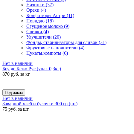
Начинки
(37)
Орехи
(4)
Конфитюры Астри
(11)
Повидло
(18)
Сгущеное молоко
(9)
Сливки
(4)
Улучшители
(20)
Фонды, стабилизаторы для сливок
(31)
Фруктовые наполнители
(4)
Цукаты,компоты
(6)
Нет в наличии
Боу де Кежо Рус (упак.0,3кг)
870 руб. за кг
Под заказ
Нет в наличии
Заварной хлеб и булочки 300 гр (шт)
75 руб. за шт