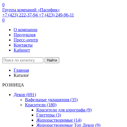
0
Группа компаний «Пасифик»
+7 (423) 222-37-94
+7 (423) 249-96-11
0
О компании
Продукция
Пресс-центр
Контакты
Кабинет
Найти
Главная
Каталог
РОЗНИЦА
Декор
(691)
Вафельные украшения
(35)
Красители
(180)
Красители для аэрографа
(9)
Глиттеры
(3)
Жирорастворимые
(14)
Жирорастворимые Топ Декор
(9)