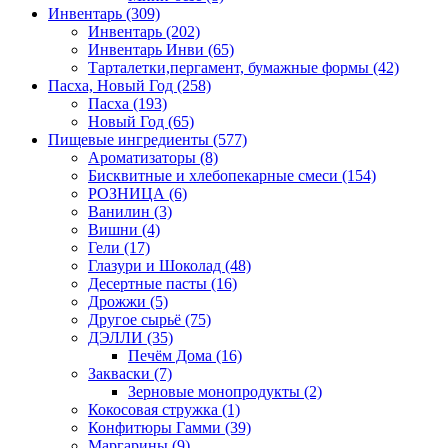
Инвентарь
(309)
Инвентарь
(202)
Инвентарь Инви
(65)
Тарталетки,пергамент, бумажные формы
(42)
Пасха, Новый Год
(258)
Пасха
(193)
Новый Год
(65)
Пищевые ингредиенты
(577)
Ароматизаторы
(8)
Бисквитные и хлебопекарные смеси
(154)
РОЗНИЦА
(6)
Ванилин
(3)
Вишни
(4)
Гели
(17)
Глазури и Шоколад
(48)
Десертные пасты
(16)
Дрожжи
(5)
Другое сырьё
(75)
ДЭЛЛИ
(35)
Печём Дома
(16)
Закваски
(7)
Зерновые монопродукты
(2)
Кокосовая стружка
(1)
Конфитюры Гамми
(39)
Маргарины
(9)