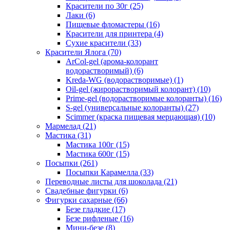
Красители по 30г
(25)
Лаки
(6)
Пищевые фломастеры
(16)
Красители для принтера
(4)
Сухие красители
(33)
Красители Ялога
(70)
ArCol-gel (арома-колорант
водорастворимый)
(6)
Kreda-WG (водорастворимые)
(1)
Oil-gel (жирорастворимый колорант)
(10)
Prime-gel (водорастворимые колоранты)
(16)
S-gel (универсальные колоранты)
(27)
Scimmer (краска пищевая мерцающая)
(10)
Мармелад
(21)
Мастика
(31)
Мастика 100г
(15)
Мастика 600г
(15)
Посыпки
(261)
Посыпки Карамелла
(33)
Переводные листы для шоколада
(21)
Свадебные фигурки
(6)
Фигурки сахарные
(66)
Безе гладкие
(17)
Безе рифленые
(16)
Мини-безе
(8)