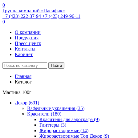
0
Группа компаний «Пасифик»
+7 (423) 222-37-94
+7 (423) 249-96-11
0
О компании
Продукция
Пресс-центр
Контакты
Кабинет
Найти
Главная
Каталог
Мастика 100г
Декор
(691)
Вафельные украшения
(35)
Красители
(180)
Красители для аэрографа
(9)
Глиттеры
(3)
Жирорастворимые
(14)
Жирорастворимые Топ Декор
(9)