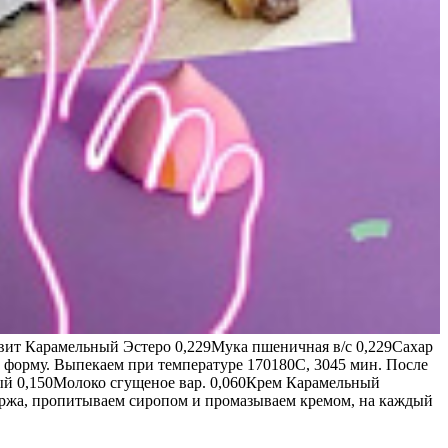
квит Карамельный Эстеро 0,229Мука пшеничная в/с 0,229Сахар
 форму. Выпекаем при температуре 170180С, 3045 мин. После
ый 0,150Молоко сгущеное вар. 0,060Крем Карамельный
коржа, пропитываем сиропом и промазываем кремом, на каждый