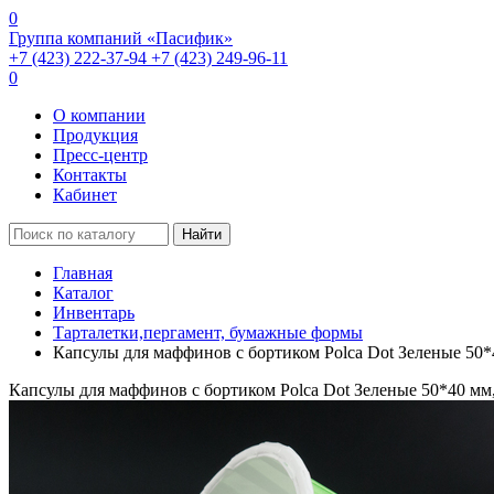
0
Группа компаний «Пасифик»
+7 (423) 222-37-94
+7 (423) 249-96-11
0
О компании
Продукция
Пресс-центр
Контакты
Кабинет
Найти
Главная
Каталог
Инвентарь
Тарталетки,пергамент, бумажные формы
Капсулы для маффинов с бортиком Polca Dot Зеленые 50*
Капсулы для маффинов с бортиком Polca Dot Зеленые 50*40 мм