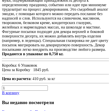
муки, подчеркивающий принадлежность десерта к
определенному празднику, событию или идее при минимуме
трудозатрат на процесс декорирования. Это съедобный аналог
эмодзи, с помощью которого можно передать послание без
надписей и слов. Используются на сливочном, масляном,
творожном, белковом креме, кондитерских глазурях,
желейных и мармеладных массах, на шоколаде и мастике.
Фигурные посыпки подходят для декора верхней и боковой
поверхности десерта, их можно добавлять внутрь изделия
(например, в леденцы). Специальная глазировка не дает цвету
посыпок мигрировать на декорируемую поверхность. Декор
посыпками легко внедрить на производстве любого размера.
Продаются в упаковке по 0,750 кг.
Коробка:
6 Упаковок
Цена за Коробку
1845 руб.
Цена из расчета
: 410 руб. за кг
В корзину
Вы недавно посмотрели