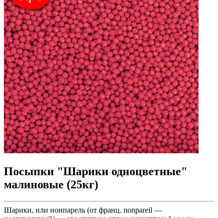
Посыпки "Шарики одноцветные"
малиновые (25кг)
Шарики, или нонпарель (от франц. nonpareil —