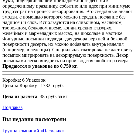
муки, подчеркивающий принадлежность десерта к
определенному празднику, событию или идее при минимуме
трудозатрат на процесс декорирования. Это съедобный аналог
эмодзи, с помощью которого можно передать послание без
надписей и слов. Используются на сливочном, масляном,
творожном, белковом креме, кондитерских глазурях,
желейных и мармеладных массах, на шоколаде и мастике.
Фигурные посыпки подходят для декора верхней и боковой
поверхности десерта, их можно добавлять внутрь изделия
(например, в леденцы). Специальная глазировка не дает цвету
посыпок мигрировать на декорируемую поверхность. Декор
посыпками легко внедрить на производстве любого размера.
Продаются в упаковке по 0,750 кг.
Коробка:
6 Упаковок
Цена за Коробку
1732.5 руб.
Цена из расчета
: 385 руб. за кг
Под заказ
Вы недавно посмотрели
Группа компаний «Пасифик»