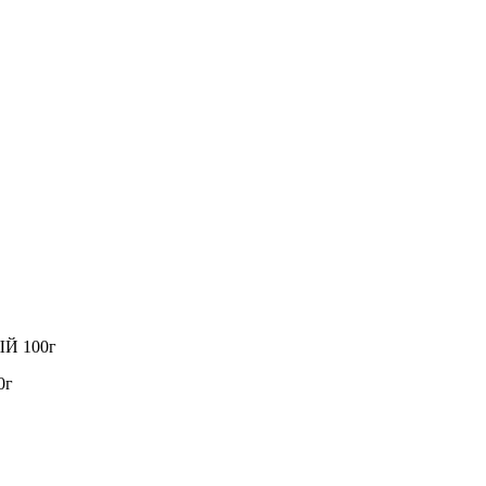
ЫЙ 100г
0г