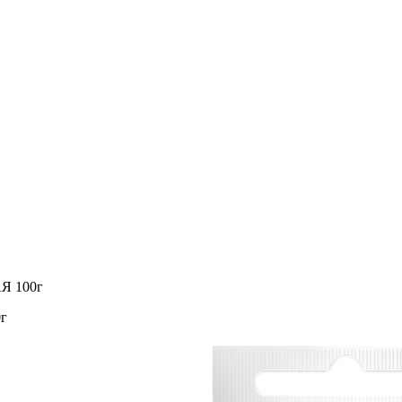
Я 100г
г