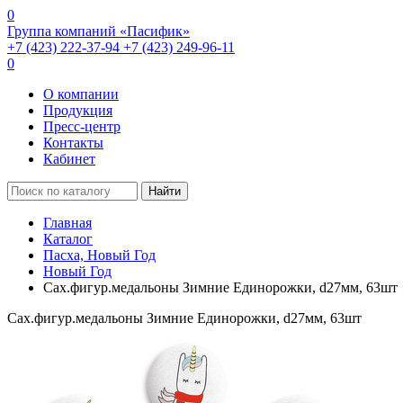
0
Группа компаний «Пасифик»
+7 (423) 222-37-94
+7 (423) 249-96-11
0
О компании
Продукция
Пресс-центр
Контакты
Кабинет
Найти
Главная
Каталог
Пасха, Новый Год
Новый Год
Сах.фигур.медальоны Зимние Единорожки, d27мм, 63шт
Сах.фигур.медальоны Зимние Единорожки, d27мм, 63шт