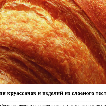
 круассанов и изделий из слоеного теста
а (помогает получить хорошую слоистость, воздушность и легкую