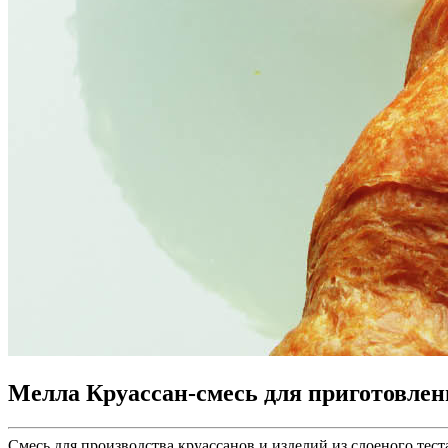
Мелла Круассан-смесь для приготовления
Смесь для производства круассанов и изделий из слоеного тест